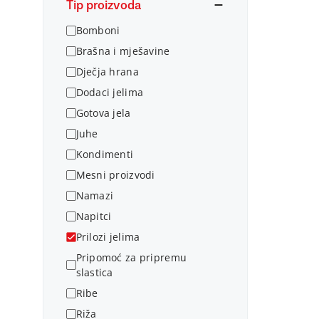
Tip proizvoda
Bomboni
Brašna i mješavine
Dječja hrana
Dodaci jelima
Gotova jela
Juhe
Kondimenti
Mesni proizvodi
Namazi
Napitci
Prilozi jelima
Pripomoć za pripremu
slastica
Ribe
Riža