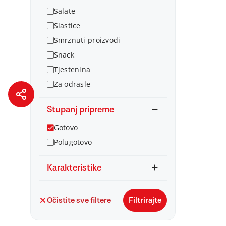
Salate
Slastice
Smrznuti proizvodi
Snack
Tjestenina
Za odrasle
Stupanj pripreme
Gotovo
Polugotovo
Karakteristike
Očistite sve filtere
Filtrirajte