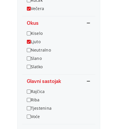
Ručak
Večera
Okus
Kiselo
Ljuto
Neutralno
Slano
Slatko
Glavni sastojak
Rajčica
Riba
Tjestenina
Voće