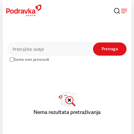
Skip
to
content
Proizvodi
Pretraga
Samo novi proizvodi
Nema rezultata pretraživanja