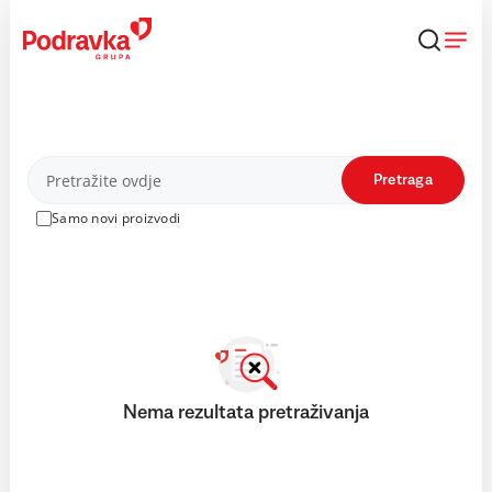
Skip
to
content
Proizvodi
Pretraga
Samo novi proizvodi
Nema rezultata pretraživanja