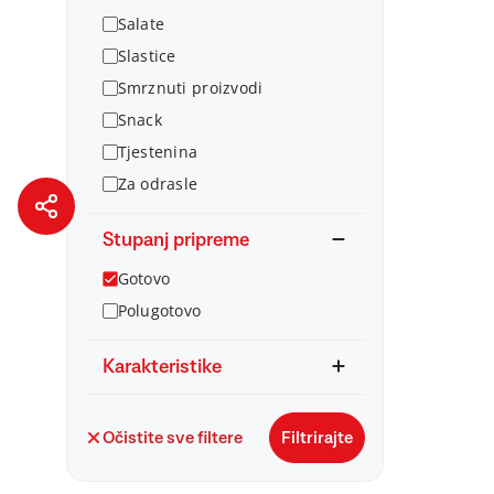
Salate
Slastice
Smrznuti proizvodi
Snack
Tjestenina
Za odrasle
Stupanj pripreme
Gotovo
Polugotovo
Karakteristike
Očistite sve filtere
Filtrirajte