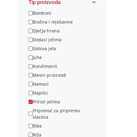
Tip proizvoda
Bomboni
Brašna i mješavine
Dječja hrana
Dodaci jelima
Gotova jela
Juhe
Kondimenti
Mesni proizvodi
Namazi
Napitci
Prilozi jelima
Pripomoć za pripremu
slastica
Ribe
Riža