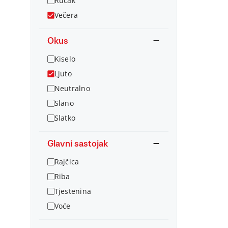
Ručak
Večera
Okus
Kiselo
Ljuto
Neutralno
Slano
Slatko
Glavni sastojak
Rajčica
Riba
Tjestenina
Voće