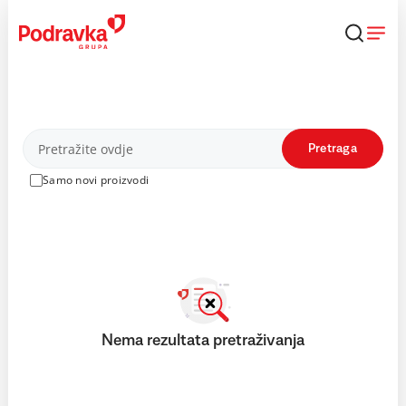
Skip
to
content
Proizvodi
Pretraga
Samo novi proizvodi
Nema rezultata pretraživanja