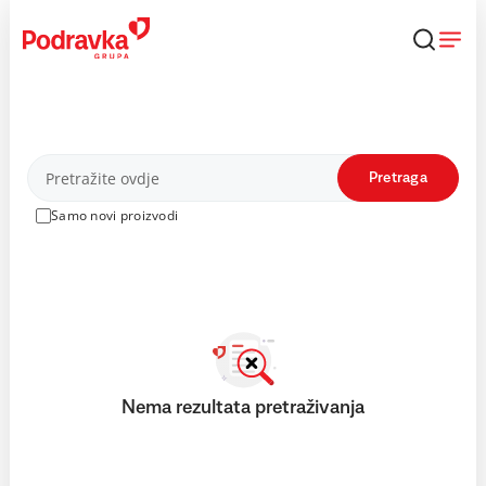
Skip
to
content
Proizvodi
Pretraga
Samo novi proizvodi
Nema rezultata pretraživanja