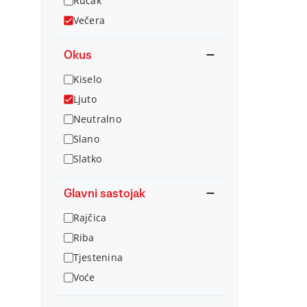
Ručak
Večera
Okus
Kiselo
Ljuto
Neutralno
Slano
Slatko
Glavni sastojak
Rajčica
Riba
Tjestenina
Voće