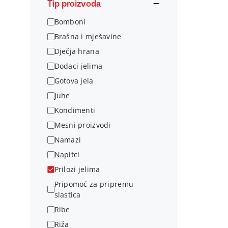
Tip proizvoda
Bomboni
Brašna i mješavine
Dječja hrana
Dodaci jelima
Gotova jela
Juhe
Kondimenti
Mesni proizvodi
Namazi
Napitci
Prilozi jelima
Pripomoć za pripremu
slastica
Ribe
Riža