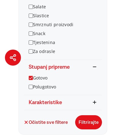
Salate
Slastice
Smrznuti proizvodi
Snack
Tjestenina
Za odrasle
Stupanj pripreme
Gotovo
Polugotovo
Karakteristike
Očistite sve filtere
Filtrirajte