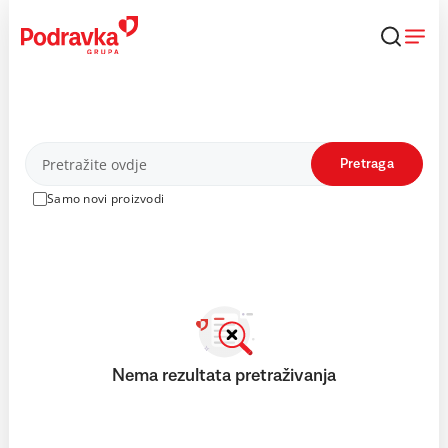
Skip
to
content
Proizvodi
Pretraga
Samo novi proizvodi
Nema rezultata pretraživanja