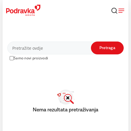
Skip
to
content
Proizvodi
Pretraga
Samo novi proizvodi
Nema rezultata pretraživanja