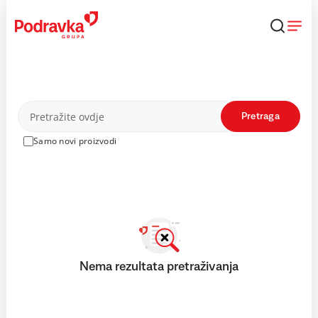
Skip
to
content
Proizvodi
Pretraga
Samo novi proizvodi
Nema rezultata pretraživanja