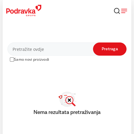
Skip
to
content
Proizvodi
Pretraga
Samo novi proizvodi
Nema rezultata pretraživanja