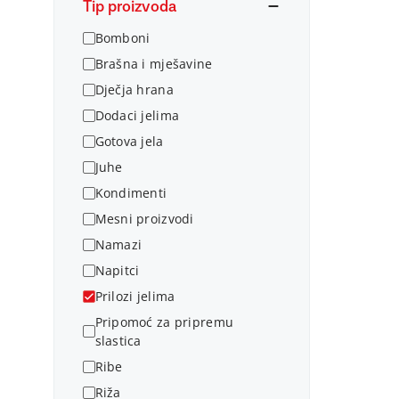
Tip proizvoda
Bomboni
Brašna i mješavine
Dječja hrana
Dodaci jelima
Gotova jela
Juhe
Kondimenti
Mesni proizvodi
Namazi
Napitci
Prilozi jelima
Pripomoć za pripremu
slastica
Ribe
Riža