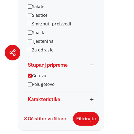
Salate
Slastice
Smrznuti proizvodi
Snack
Tjestenina
Za odrasle
Stupanj pripreme
Gotovo
Polugotovo
Karakteristike
Očistite sve filtere
Filtrirajte