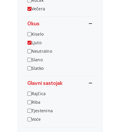
Ručak
Večera
Okus
Kiselo
Ljuto
Neutralno
Slano
Slatko
Glavni sastojak
Rajčica
Riba
Tjestenina
Voće