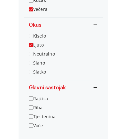
Ručak
Večera
Okus
Kiselo
Ljuto
Neutralno
Slano
Slatko
Glavni sastojak
Rajčica
Riba
Tjestenina
Voće