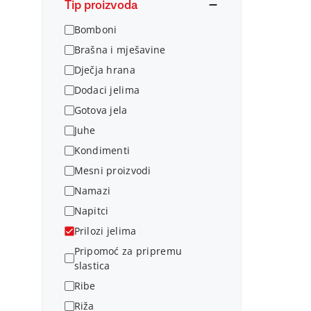
Tip proizvoda
Bomboni
Brašna i mješavine
Dječja hrana
Dodaci jelima
Gotova jela
Juhe
Kondimenti
Mesni proizvodi
Namazi
Napitci
Prilozi jelima
Pripomoć za pripremu
slastica
Ribe
Riža