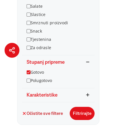
Salate
Slastice
Smrznuti proizvodi
Snack
Tjestenina
Za odrasle
Stupanj pripreme
Gotovo
Polugotovo
Karakteristike
Očistite sve filtere
Filtrirajte