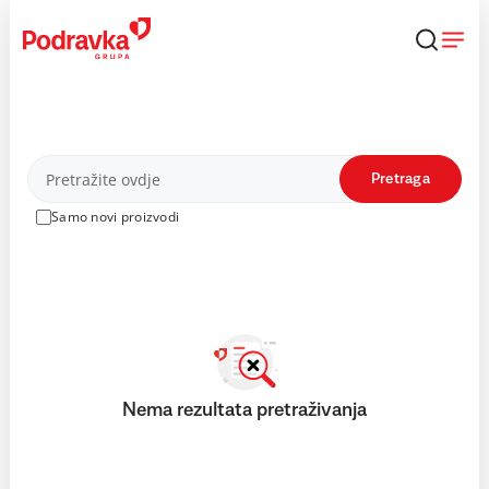
Skip
to
content
Proizvodi
Pretraga
Samo novi proizvodi
Nema rezultata pretraživanja