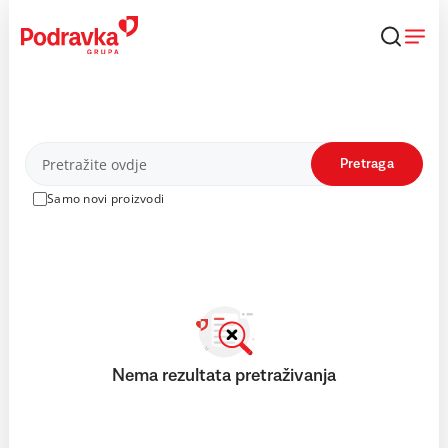
Skip
to
content
Proizvodi
Pretraga
Samo novi proizvodi
Nema rezultata pretraživanja