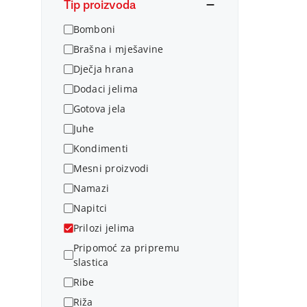
Tip proizvoda
Bomboni
Brašna i mješavine
Dječja hrana
Dodaci jelima
Gotova jela
Juhe
Kondimenti
Mesni proizvodi
Namazi
Napitci
Prilozi jelima
Pripomoć za pripremu
slastica
Ribe
Riža