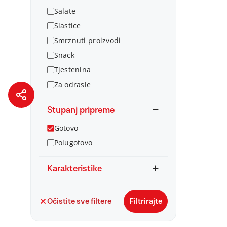
Salate
Slastice
Smrznuti proizvodi
Snack
Tjestenina
Za odrasle
Stupanj pripreme
Gotovo
Polugotovo
Karakteristike
Očistite sve filtere
Filtrirajte