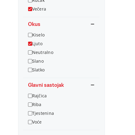
Ručak
Večera
Okus
Kiselo
Ljuto
Neutralno
Slano
Slatko
Glavni sastojak
Rajčica
Riba
Tjestenina
Voće