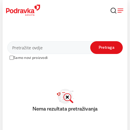
Skip
to
content
Proizvodi
Pretraga
Samo novi proizvodi
Nema rezultata pretraživanja