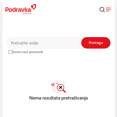
Skip
to
content
Proizvodi
Pretraga
Samo novi proizvodi
Nema rezultata pretraživanja