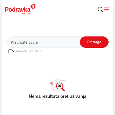
Skip
to
content
Proizvodi
Pretraga
Samo novi proizvodi
Nema rezultata pretraživanja