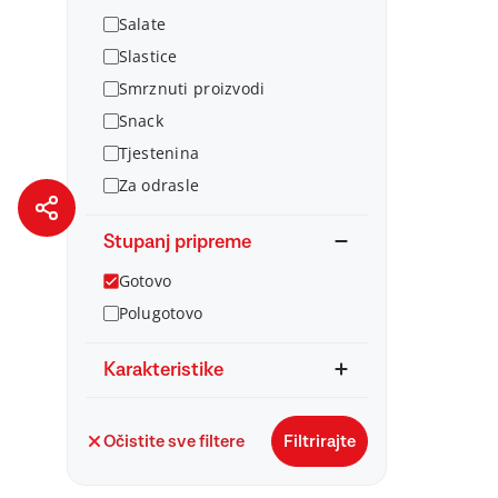
Salate
Slastice
Smrznuti proizvodi
Snack
Tjestenina
Za odrasle
Stupanj pripreme
Gotovo
Polugotovo
Karakteristike
Očistite sve filtere
Filtrirajte