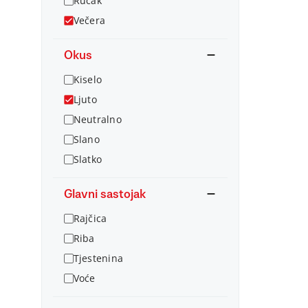
Ručak
Večera
Okus
Kiselo
Ljuto
Neutralno
Slano
Slatko
Glavni sastojak
Rajčica
Riba
Tjestenina
Voće