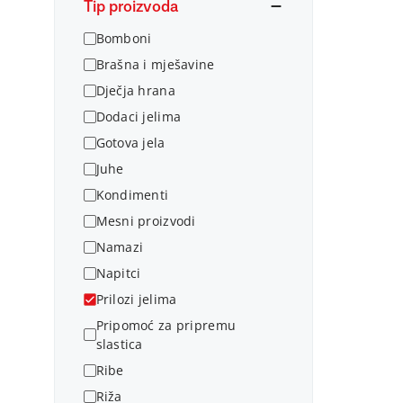
Tip proizvoda
Bomboni
Brašna i mješavine
Dječja hrana
Dodaci jelima
Gotova jela
Juhe
Kondimenti
Mesni proizvodi
Namazi
Napitci
Prilozi jelima
Pripomoć za pripremu
slastica
Ribe
Riža