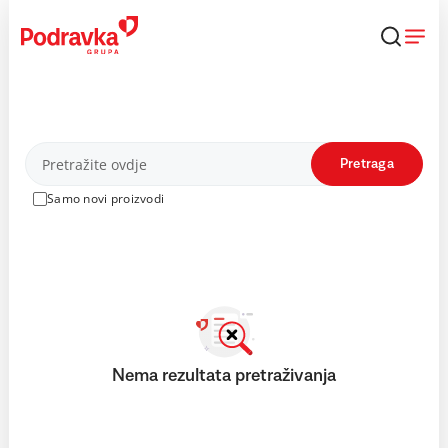
Skip
to
content
Proizvodi
Pretraga
Samo novi proizvodi
Nema rezultata pretraživanja