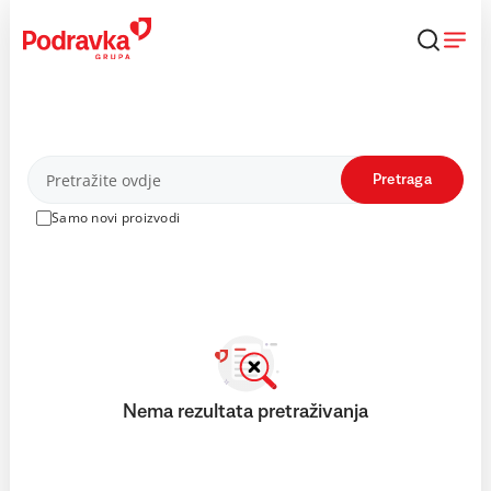
Skip
to
content
Proizvodi
Pretraga
Samo novi proizvodi
Nema rezultata pretraživanja