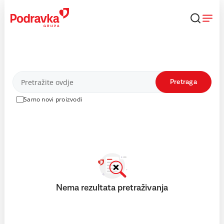
Skip
to
content
Proizvodi
Pretraga
Samo novi proizvodi
Nema rezultata pretraživanja