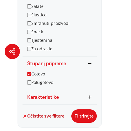
Salate
Slastice
Smrznuti proizvodi
Snack
Tjestenina
Za odrasle
Stupanj pripreme
Gotovo
Polugotovo
Karakteristike
Očistite sve filtere
Filtrirajte