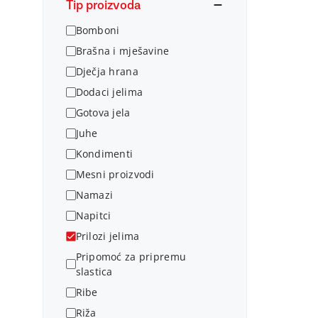
Tip proizvoda
Bomboni
Brašna i mješavine
Dječja hrana
Dodaci jelima
Gotova jela
Juhe
Kondimenti
Mesni proizvodi
Namazi
Napitci
Prilozi jelima
Pripomoć za pripremu
slastica
Ribe
Riža