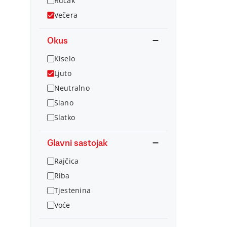
Ručak
Večera
Okus
Kiselo
Ljuto
Neutralno
Slano
Slatko
Glavni sastojak
Rajčica
Riba
Tjestenina
Voće