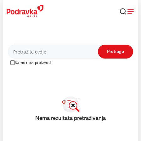
Skip
to
content
Proizvodi
Pretraga
Samo novi proizvodi
Nema rezultata pretraživanja