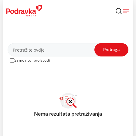
Skip
to
content
Proizvodi
Pretraga
Samo novi proizvodi
Nema rezultata pretraživanja