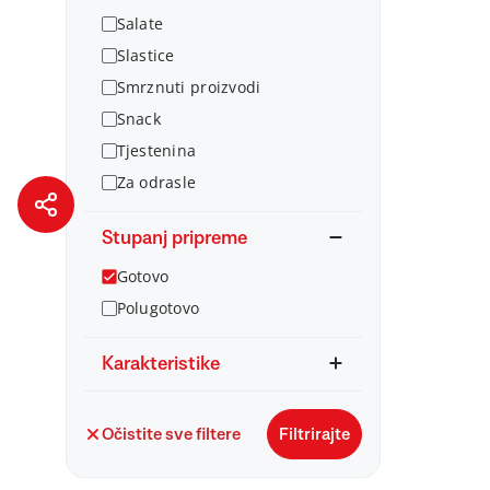
Salate
Slastice
Smrznuti proizvodi
Snack
Tjestenina
Za odrasle
Stupanj pripreme
Gotovo
Polugotovo
Karakteristike
Očistite sve filtere
Filtrirajte