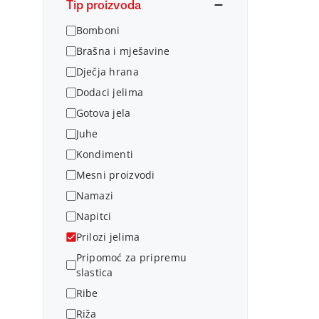
Tip proizvoda
Bomboni
Brašna i mješavine
Dječja hrana
Dodaci jelima
Gotova jela
Juhe
Kondimenti
Mesni proizvodi
Namazi
Napitci
Prilozi jelima
Pripomoć za pripremu
slastica
Ribe
Riža