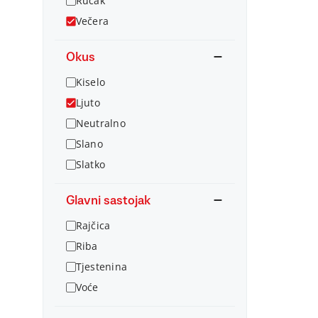
Ručak
Večera
Okus
Kiselo
Ljuto
Neutralno
Slano
Slatko
Glavni sastojak
Rajčica
Riba
Tjestenina
Voće