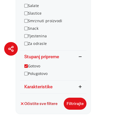
Salate
Slastice
Smrznuti proizvodi
Snack
Tjestenina
Za odrasle
Stupanj pripreme
Gotovo
Polugotovo
Karakteristike
Očistite sve filtere
Filtrirajte