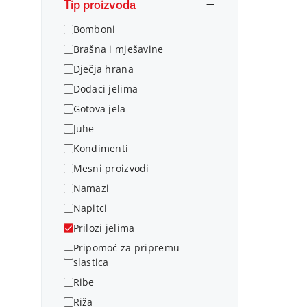
Tip proizvoda
Bomboni
Brašna i mješavine
Dječja hrana
Dodaci jelima
Gotova jela
Juhe
Kondimenti
Mesni proizvodi
Namazi
Napitci
Prilozi jelima
Pripomoć za pripremu
slastica
Ribe
Riža