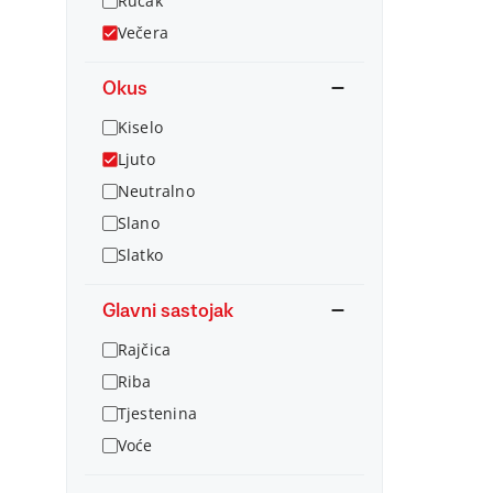
Ručak
Večera
Okus
Kiselo
Ljuto
Neutralno
Slano
Slatko
Glavni sastojak
Rajčica
Riba
Tjestenina
Voće