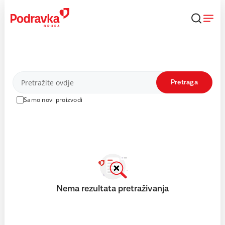
Skip
to
content
Proizvodi
Pretraga
Samo novi proizvodi
Nema rezultata pretraživanja