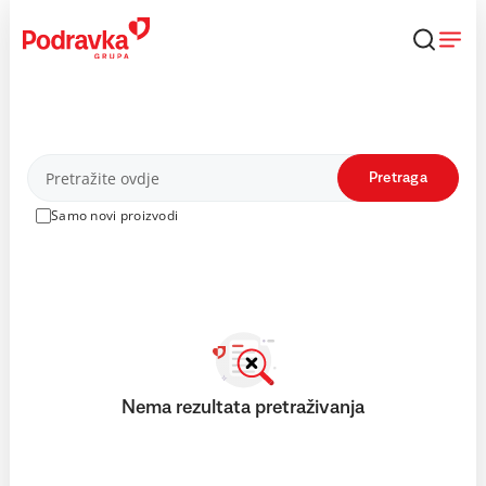
Skip
to
content
Proizvodi
Pretraga
Samo novi proizvodi
Nema rezultata pretraživanja