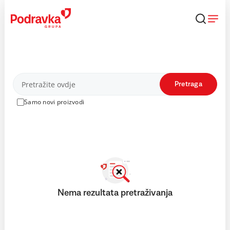
Skip
to
content
Proizvodi
Pretraga
Samo novi proizvodi
Nema rezultata pretraživanja