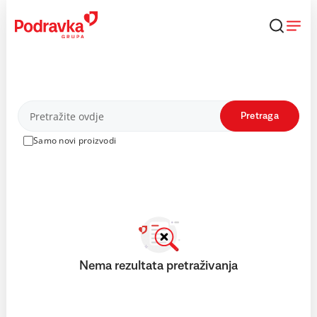
Skip
to
content
Proizvodi
Pretraga
Samo novi proizvodi
Nema rezultata pretraživanja