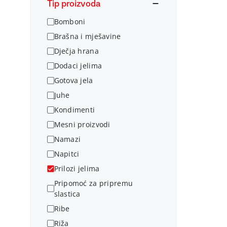
Tip proizvoda
Bomboni
Brašna i mješavine
Dječja hrana
Dodaci jelima
Gotova jela
Juhe
Kondimenti
Mesni proizvodi
Namazi
Napitci
Prilozi jelima
Pripomoć za pripremu
slastica
Ribe
Riža