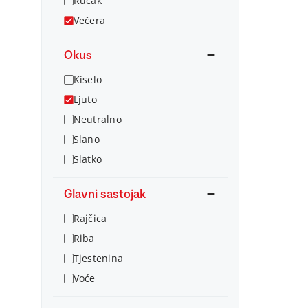
Ručak
Večera
Okus
Kiselo
Ljuto
Neutralno
Slano
Slatko
Glavni sastojak
Rajčica
Riba
Tjestenina
Voće