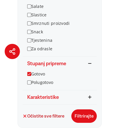
Salate
Slastice
Smrznuti proizvodi
Snack
Tjestenina
Za odrasle
Stupanj pripreme
Gotovo
Polugotovo
Karakteristike
Očistite sve filtere
Filtrirajte