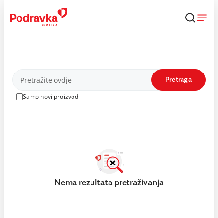
Skip
to
content
Proizvodi
Pretraga
Samo novi proizvodi
Nema rezultata pretraživanja