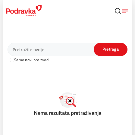
Skip
to
content
Proizvodi
Pretraga
Samo novi proizvodi
Nema rezultata pretraživanja