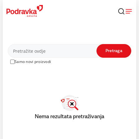
Skip
to
content
Proizvodi
Pretraga
Samo novi proizvodi
Nema rezultata pretraživanja