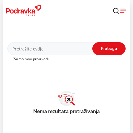
Skip
to
content
Proizvodi
Pretraga
Samo novi proizvodi
Nema rezultata pretraživanja