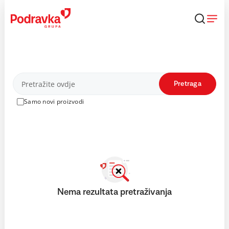
Skip
to
content
Proizvodi
Pretraga
Samo novi proizvodi
Nema rezultata pretraživanja