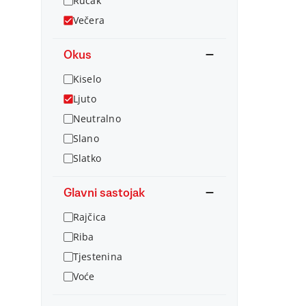
Ručak
Večera
Okus
Kiselo
Ljuto
Neutralno
Slano
Slatko
Glavni sastojak
Rajčica
Riba
Tjestenina
Voće