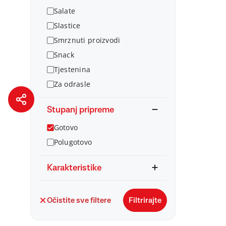
Salate
Slastice
Smrznuti proizvodi
Snack
Tjestenina
Za odrasle
Stupanj pripreme
Gotovo
Polugotovo
Karakteristike
Očistite sve filtere
Filtrirajte