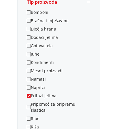
Tip proizvoda
Bomboni
Brašna i mješavine
Dječja hrana
Dodaci jelima
Gotova jela
Juhe
Kondimenti
Mesni proizvodi
Namazi
Napitci
Prilozi jelima
Pripomoć za pripremu
slastica
Ribe
Riža