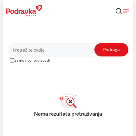
Skip
to
content
Proizvodi
Pretraga
Samo novi proizvodi
Nema rezultata pretraživanja