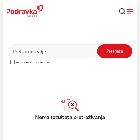
Skip
to
content
Proizvodi
Pretraga
Samo novi proizvodi
Nema rezultata pretraživanja