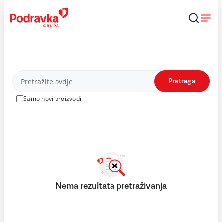
Skip
to
content
Proizvodi
Pretraga
Samo novi proizvodi
Nema rezultata pretraživanja