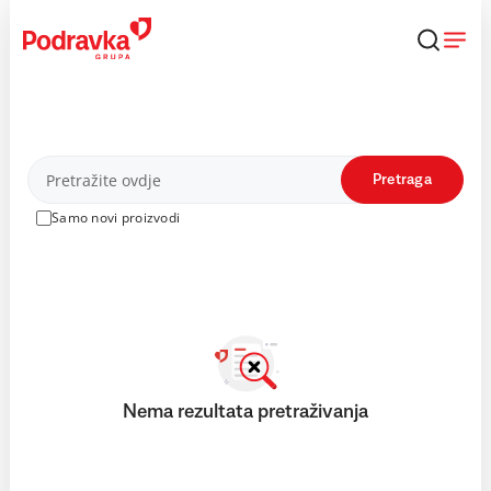
Skip
to
content
Proizvodi
Pretraga
Samo novi proizvodi
Nema rezultata pretraživanja