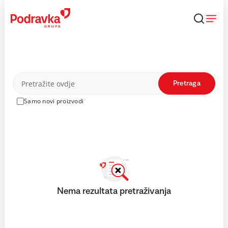
Skip
to
content
Proizvodi
Pretraga
Samo novi proizvodi
Nema rezultata pretraživanja