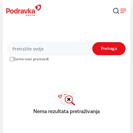
Skip
to
content
Proizvodi
Pretraga
Samo novi proizvodi
Nema rezultata pretraživanja