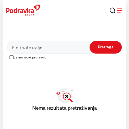
Skip
to
content
Proizvodi
Pretraga
Samo novi proizvodi
Nema rezultata pretraživanja