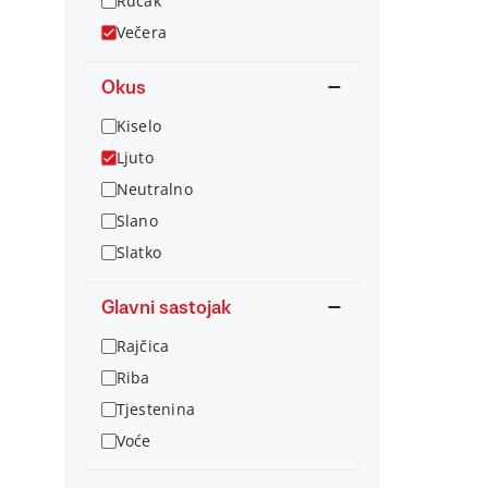
Ručak
Večera
Okus
Kiselo
Ljuto
Neutralno
Slano
Slatko
Glavni sastojak
Rajčica
Riba
Tjestenina
Voće