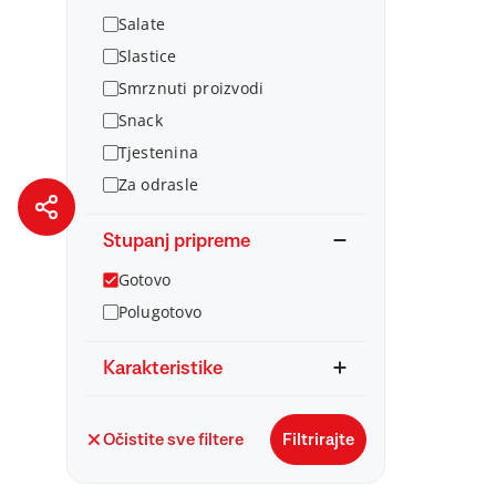
Salate
Slastice
Smrznuti proizvodi
Snack
Tjestenina
Za odrasle
Stupanj pripreme
Gotovo
Polugotovo
Karakteristike
Očistite sve filtere
Filtrirajte