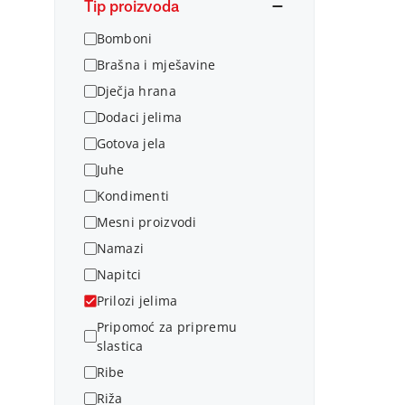
Tip proizvoda
Bomboni
Brašna i mješavine
Dječja hrana
Dodaci jelima
Gotova jela
Juhe
Kondimenti
Mesni proizvodi
Namazi
Napitci
Prilozi jelima
Pripomoć za pripremu
slastica
Ribe
Riža