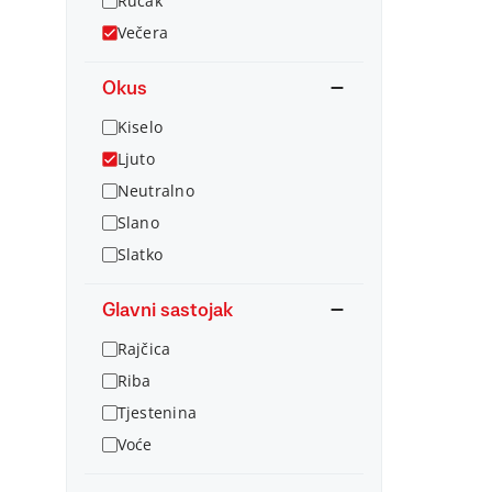
Ručak
Večera
Okus
Kiselo
Ljuto
Neutralno
Slano
Slatko
Glavni sastojak
Rajčica
Riba
Tjestenina
Voće