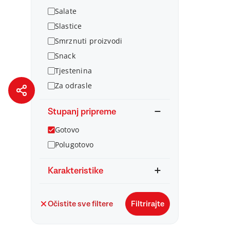
Salate
Slastice
Smrznuti proizvodi
Snack
Tjestenina
Za odrasle
Stupanj pripreme
Gotovo
Polugotovo
Karakteristike
Očistite sve filtere
Filtrirajte