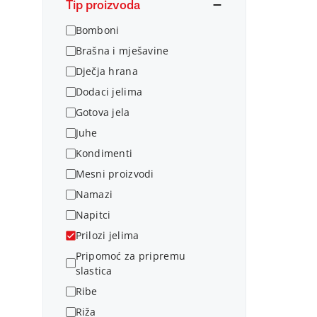
Tip proizvoda
Bomboni
Brašna i mješavine
Dječja hrana
Dodaci jelima
Gotova jela
Juhe
Kondimenti
Mesni proizvodi
Namazi
Napitci
Prilozi jelima
Pripomoć za pripremu
slastica
Ribe
Riža