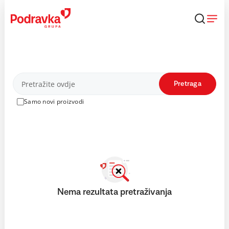
Skip
to
content
Proizvodi
Pretraga
Samo novi proizvodi
Nema rezultata pretraživanja