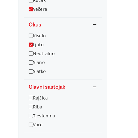
Ručak
Večera
Okus
Kiselo
Ljuto
Neutralno
Slano
Slatko
Glavni sastojak
Rajčica
Riba
Tjestenina
Voće