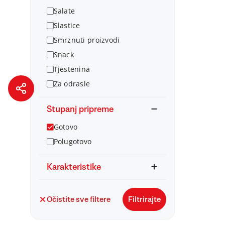
Salate
Slastice
Smrznuti proizvodi
Snack
Tjestenina
Za odrasle
Stupanj pripreme
Gotovo
Polugotovo
Karakteristike
Očistite sve filtere
Filtrirajte