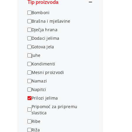
Tip proizvoda
Bomboni
Brašna i mješavine
Dječja hrana
Dodaci jelima
Gotova jela
Juhe
Kondimenti
Mesni proizvodi
Namazi
Napitci
Prilozi jelima
Pripomoć za pripremu
slastica
Ribe
Riža